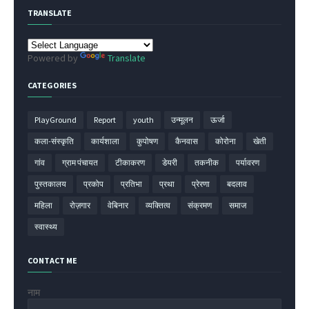
TRANSLATE
Powered by
Translate
CATEGORIES
PlayGround
Report
youth
उन्मूलन
ऊर्जा
कला-संस्कृति
कार्यशाला
कुपोषण
कैनवास
कोरोना
खेती
गांव
ग्राम पंचायत
टीकाकरण
डेयरी
तकनीक
पर्यावरण
पुस्तकालय
प्रकोप
प्रतिभा
प्रथा
प्रेरणा
बदलाव
महिला
रोज़गार
वेबिनार
व्यक्तित्व
संक्रमण
समाज
स्वास्थ्य
CONTACT ME
नाम