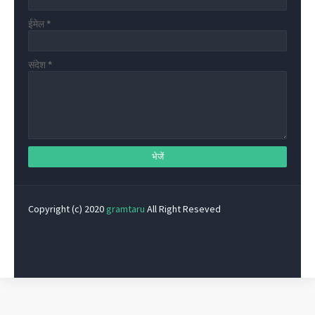
ईमेल
*
संदेश
*
Copyright (c) 2020
gramtaru
All Right Reseved
Privacy Policy
Home
Contact Us
About