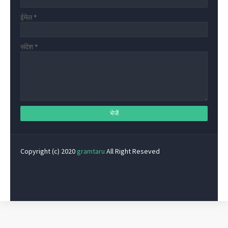
ईमेल
*
संदेश
*
Copyright (c) 2020
gramtaru
All Right Reseved
Privacy Policy
Home
Contact Us
About