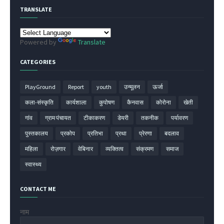
TRANSLATE
Powered by
Translate
CATEGORIES
PlayGround
Report
youth
उन्मूलन
ऊर्जा
कला-संस्कृति
कार्यशाला
कुपोषण
कैनवास
कोरोना
खेती
गांव
ग्राम पंचायत
टीकाकरण
डेयरी
तकनीक
पर्यावरण
पुस्तकालय
प्रकोप
प्रतिभा
प्रथा
प्रेरणा
बदलाव
महिला
रोज़गार
वेबिनार
व्यक्तित्व
संक्रमण
समाज
स्वास्थ्य
CONTACT ME
नाम