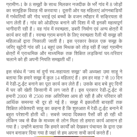
महिलाओं ने अभियान चलाया
,
तो वहीं राजनांदगांव परियोजना
ग्रामीण-
1
के
8
समूहों के साथ मिलकर नजदीक के भर्रे गांव में
8
जोड़ों
का सामूहिक विवाह भी करवाया। दूसरी ओर यह महिलाएं आंगनबाडियों
में गर्भवतियों की गोद भराई एवं बच्चों के वजन त्यौहार में सक्रियता से
भाग लेती हैं। गांव को ओडीएफ बनाने की दिशा में भी इनकी महत्वपूर्ण
भागीदारी रही है। वह गांव में स्वच्छता
,
डबरी निर्माण एवं अन्य क्षेत्रों में
कार्य कर रही हैं। स्वच्छ ग्राम बनाने के लिए स्वच्छता रैली भी समूह की
महिलाओं द्वारा निकाली जाती है। इस प्रकार केवल एक समूह के
जरिए खुटेरी गांव की
14
बहुएं उस मिथक को तोड़ रही हैं जहां ग्रामीण
क्षेत्रों में प्राथमिक और माध्यमिक तक शिक्षित लड़कियां घर-परिवार
चलाने को ही अपनी नियति समझती थीं।
इस संबंध में ‘जय मां दुर्गा स्व-सहायता समूह’ की अध्यक्षा उमा साहू ने
बताया कि हमारे समूह में कुल
14
महिलाएं हैं। हम हर माह
7
से
10
दिन
में रेडी-टू-ईट बनाने का पूरा कार्य कर लेते हैं। उसके बाद बचे हुए दिनों
में घर की खेती किसानी में लग जाते हैं। इस प्रकार रेडी-टू-ईट से
हमारी
2000
से
2500
तक अतिरिक्त आय हो रही है और परिवार की
आर्थिक समस्या भी दूर हो गई है।
समूह में इकलौती बारहवीं तक
शिक्षित लोकेश्वरी साहू का कहना है कि शुरुआत में रेडी-टू-ईट बनाने में
बहुत परेशानी होती थी। सबसे ज्यादा दिक्कत पैसों की हो रही थी
लेकिन जब से बैंक के माध्यम से लोन मिला तो हमारा कार्य आसान हो
गया है। उन्होंने बताया कि हमारे कार्यों को देखकर पंचायत के द्वारा एक
भवन बनाकर दिया गया है जहां से हम अपना सभी कार्य करते हैं।