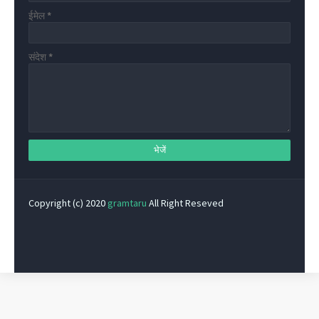
ईमेल
*
संदेश
*
Copyright (c) 2020
gramtaru
All Right Reseved
Privacy Policy
Home
Contact Us
About