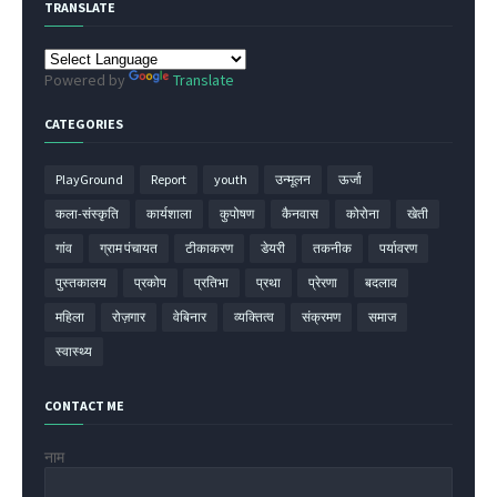
TRANSLATE
Powered by
Translate
CATEGORIES
PlayGround
Report
youth
उन्मूलन
ऊर्जा
कला-संस्कृति
कार्यशाला
कुपोषण
कैनवास
कोरोना
खेती
गांव
ग्राम पंचायत
टीकाकरण
डेयरी
तकनीक
पर्यावरण
पुस्तकालय
प्रकोप
प्रतिभा
प्रथा
प्रेरणा
बदलाव
महिला
रोज़गार
वेबिनार
व्यक्तित्व
संक्रमण
समाज
स्वास्थ्य
CONTACT ME
नाम