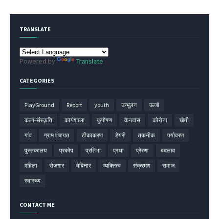
TRANSLATE
Powered by
Translate
CATEGORIES
PlayGround
Report
youth
उन्मूलन
ऊर्जा
कला-संस्कृति
कार्यशाला
कुपोषण
कैनवास
कोरोना
खेती
गांव
ग्राम पंचायत
टीकाकरण
डेयरी
तकनीक
पर्यावरण
पुस्तकालय
प्रकोप
प्रतिभा
प्रथा
प्रेरणा
बदलाव
महिला
रोज़गार
वेबिनार
व्यक्तित्व
संक्रमण
समाज
स्वास्थ्य
CONTACT ME