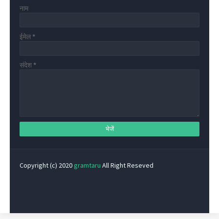
नाम
ईमेल
*
संदेश
*
Copyright (c) 2020
gramtaru
All Right Reseved
Privacy Policy
Home
Contact Us
About