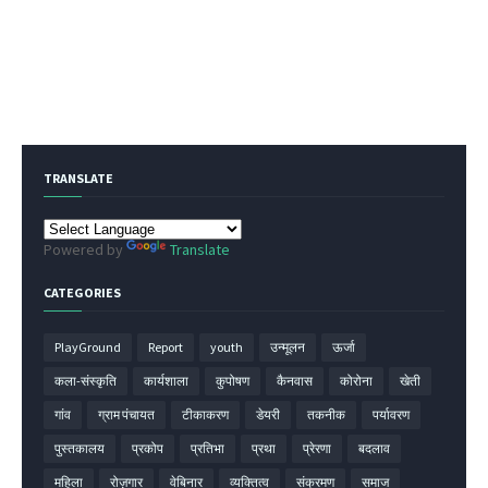
TRANSLATE
Powered by
Translate
CATEGORIES
PlayGround
Report
youth
उन्मूलन
ऊर्जा
कला-संस्कृति
कार्यशाला
कुपोषण
कैनवास
कोरोना
खेती
गांव
ग्राम पंचायत
टीकाकरण
डेयरी
तकनीक
पर्यावरण
पुस्तकालय
प्रकोप
प्रतिभा
प्रथा
प्रेरणा
बदलाव
महिला
रोज़गार
वेबिनार
व्यक्तित्व
संक्रमण
समाज