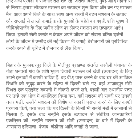
लिए अन्य प्रदेशों में रोजगार तलाशते रहे. अंततः दिल्ली
,
मुंबई आदि महानगरों
से निराश-हताश लौटकर मशरूम का उत्पादन शुरू किया और बन गए मशरूम
मैन. आज अपने जिले के साथ-साथ अन्य राज्यों में बटन मशरूम के उत्पाद
और सप्लाई से लाखों कमाई करके युवाओं के चहेते बन गए हैं. शशि भूषण ने
जीविकोपार्जन के लिए जमीन लीज पर लेकर मशरूम का उत्पादन आरंभ
किया. इसकी खेती करके न केवल अपने जीवन को संवारा बल्कि दर्जनों
लोगों के जीवन में उम्मीद की नई किरण भी जगाई. बेरोजगारों को प्रशिक्षित
करके अपने ही यूनिट में रोजगार से लैस किया.
बिहार के मुजफ्फरपुर जिले के मोतीपुर प्रखण्ड अंतर्गत जसौली पंचायत के
गोहा धनवती गांव के शशि भूषण तिवारी मशरूम की खेती (उत्पादन) के लिए
अपने इलाकों में काफी चर्चित हैं. वह बी.ए पास करने के बाद घर की आर्थिक
स्थिति को सुदृढ़ करने के उद्देश्य से दिल्ली चले गए. वहां आज़ादपुर मंडी
स्थित एक प्राइवेट कम्पनी में नौकरी करने लगे. पहली बार स्थानीय स्तर
पर उन्हें एक भोज में आमंत्रित किया गया. वहीं मशरुम की सब्जी पर उनकी
नजर पड़ी. उन्होंने
मशरूम की विशेष जानकारी प्राप्त करने के लिए काफी
प्रयास किये
,
पता चला कि यह दिल्ली के किसी भी सब्जी मंडी में आसानी से
मिलता है. इसके बाद उन्होंने इसके उत्पादन से संबंधित जानकारियां
एकत्रित की. उन्होंने मशरूम की खेती (उत्पादन) के बारे में दिल्ली के
आसपास हरियाणा
,
पंजाब
,
चंडीगढ़ आदि जगहों से जाना.