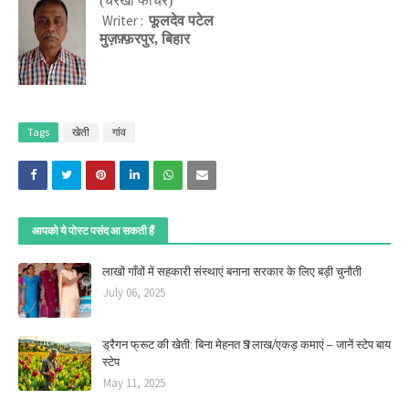
(चरखा फीचर)
Writer :
फूलदेव पटेल
मुज़फ़्फ़रपुर
,
बिहार
Tags
खेती
गांव
आपको ये पोस्ट पसंद आ सकती हैं
लाखों गाँवों में सहकारी संस्थाएं बनाना सरकार के लिए बड़ी चुनौती
July 06, 2025
ड्रैगन फ्रूट की खेती: बिना मेहनत ₹5 लाख/एकड़ कमाएं – जानें स्टेप बाय
स्टेप
May 11, 2025