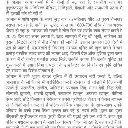
के अलावा अन्य राज्यों में भी तेजी से बढ़ रहा है.
स्थानीय स्तर पर
मुज़फ़्फ़रपुर के अतिरिक्त बेतिया
,
मोतिहारी
,
वैशाली और राजधानी पटना में
भी इसकी मांग हो रही हैं.
वर्तमान में शशि भूषण के साथ जुड़ कर
75
महिलाएं और
50
पुरुष रोज़गार
प्राप्त कर रहे हैं. यानी इस यूनिट से लगभग
600-700
परिवारों
का भरण-
पोषण हो रहा है.
मशरूम को उगाने में तीस दिन एवं उसके खाद तैयार करने मे
20-25
दिन का समय लगता है. खाद सामग्री में
गेहूं की भूसी
,
नारियल का
बुरादा
,
मिट्टी आदि से बीड तैयार की जाती है.
इसका उत्पादन
30
दिनों में
पूरा हो जाता है. वह बताते हैं कि उन्हें मशरूम यूनिट को शुरू करने में चार
करोड़ पच्चीस लाख रुपए की लागत आई. जिसमें बैक आँफ इंडिया द्वारा ऋण
के रुप में दो करोड़ पच्चीस लाख मिले. उन्होंने बताया कि उनके यूनिट को
शुरू करने में उद्यान विभाग
,
पटना के डायरेक्टर नंद किशोर एवं कृषि सचिव
एन श्रवण का विशेष योगदान है.
वर्तमान में शषि भूषण केवल यूनिट में ही उत्पादन नहीं करते हैं
,
बल्कि
आसपास के लोगों को भी प्रशिक्षित करके रोजगार से जोड़ने में दिलचस्पी
रखते हैं. परमजीत
,
संजीत
,
अखिलेश
,
प्रकाश
सिंह
,
माला देवी
,
रिंकू देवी
,
सोनाली कुमारी
,
आरती कुमारी
,
रुखसार खातून
,
अफसा खातून
,
मोमिना
बेगम आदि छोटे किसान व बेरोजगार उनसे प्रशिक्षित होकर न केवल मशरूम
से जीविकोपार्जन कर रहे हैं बल्कि
आर्थिक स्वावलंबन के साथ-साथ उनके
परिवार के बच्चे उच्च शिक्षा प्राप्त कर रहे हैं. स्वयं शषि भूषण का पुत्र
बीएससी एग्रीकल्चर तथा पुत्री डेंटल की पढ़ाई पूरी कर रही है. आज पूरा
परिवार मशरूम उत्पादन के सहारे आनंदमय जीवन जी रहा है. वह कहते हैं कि
कम पूंजी से भी इस कार्य को पूरा किया जा सकता है. आहिस्ते-आहिस्ते पूंजी