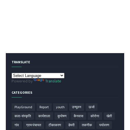
TRANSLATE
Powered by
Translate
CATEGORIES
PlayGround
Report
youth
उन्मूलन
ऊर्जा
कला-संस्कृति
कार्यशाला
कुपोषण
कैनवास
कोरोना
खेती
गांव
ग्राम पंचायत
टीकाकरण
डेयरी
तकनीक
पर्यावरण