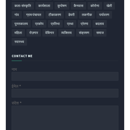
कला-संस्कृति
कार्यशाला
कुपोषण
कैनवास
कोरोना
खेती
गांव
ग्राम पंचायत
टीकाकरण
डेयरी
तकनीक
पर्यावरण
पुस्तकालय
प्रकोप
प्रतिभा
प्रथा
प्रेरणा
बदलाव
महिला
रोज़गार
वेबिनार
व्यक्तित्व
संक्रमण
समाज
स्वास्थ्य
CONTACT ME
नाम
ईमेल
*
संदेश
*