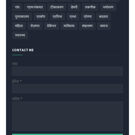
गांव
ग्राम पंचायत
टीकाकरण
डेयरी
तकनीक
पर्यावरण
पुस्तकालय
प्रकोप
प्रतिभा
प्रथा
प्रेरणा
बदलाव
महिला
रोज़गार
वेबिनार
व्यक्तित्व
संक्रमण
समाज
स्वास्थ्य
CONTACT ME
नाम
ईमेल
*
संदेश
*