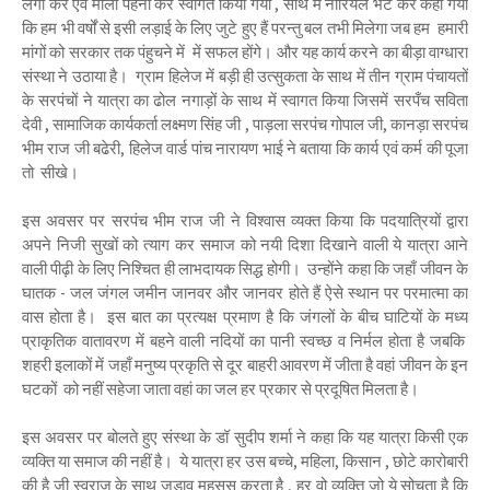
लगा कर एवं माला पहना कर स्वागत किया गया , साथ में नारियल भेंट कर कहा गया
कि हम भी वर्षों से इसी लड़ाई के लिए जुटे हुए हैं परन्तु बल तभी मिलेगा जब हम हमारी
मांगों को सरकार तक पंहुचने में में सफल होंगे। और यह कार्य करने का बीड़ा वाग्धारा
संस्था ने उठाया है। ग्राम हिलेज में बड़ी ही उत्सुकता के साथ में तीन ग्राम पंचायतों
के सरपंचों ने यात्रा का ढोल नगाड़ों के साथ में स्वागत किया जिसमें सरपँच सविता
देवी , सामाजिक कार्यकर्ता लक्ष्मण सिंह जी , पाड़ला सरपंच गोपाल जी, कानड़ा सरपंच
भीम राज जी बढेरी, हिलेज वार्ड पांच नारायण भाई ने बताया कि कार्य एवं कर्म की पूजा
तो सीखे।
इस अवसर पर सरपंच भीम राज जी ने विश्वास व्यक्त किया कि पदयात्रियों द्वारा
अपने निजी सुखों को त्याग कर समाज को नयी दिशा दिखाने वाली ये यात्रा आने
वाली पीढ़ी के लिए निश्चित ही लाभदायक सिद्ध होगी। उन्होंने कहा कि जहाँ जीवन के
घातक - जल जंगल जमीन जानवर और जानवर होते हैं ऐसे स्थान पर परमात्मा का
वास होता है। इस बात का प्रत्यक्ष प्रमाण है कि जंगलों के बीच घाटियों के मध्य
प्राकृतिक वातावरण में बहने वाली नदियों का पानी स्वच्छ व निर्मल होता है जबकि
शहरी इलाकों में जहाँ मनुष्य प्रकृति से दूर बाहरी आवरण में जीता है वहां जीवन के इन
घटकों को नहीं सहेजा जाता वहां का जल हर प्रकार से प्रदूषित मिलता है।
इस अवसर पर बोलते हुए संस्था के डॉ सुदीप शर्मा ने कहा कि यह यात्रा किसी एक
व्यक्ति या समाज की नहीं है। ये यात्रा हर उस बच्चे, महिला, किसान , छोटे कारोबारी
की है जी स्वराज के साथ जुड़ाव महसूस करता है , हर वो व्यक्ति जो ये सोचता है कि