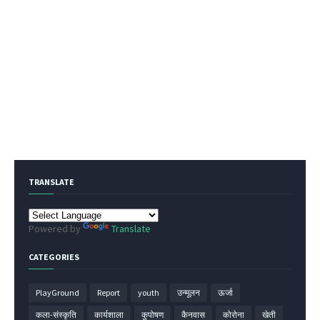
TRANSLATE
Powered by
Translate
CATEGORIES
PlayGround
Report
youth
उन्मूलन
ऊर्जा
कला-संस्कृति
कार्यशाला
कुपोषण
कैनवास
कोरोना
खेती