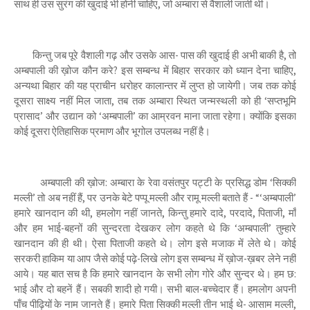
साथ ही उस सुरंग की खुदाई भी होनी चाहिए, जो अम्बारा से वैशाली जाती थी।
किन्तु जब पूरे वैशाली गढ़ और उसके आस- पास की खुदाई ही अभी बाकी है, तो
अम्बपाली की ख़ोज कौन करे? इस सम्बन्ध में बिहार सरकार को ध्यान देना चाहिए,
अन्यथा बिहार की यह प्राचीन धरोहर कालान्तर में लुप्त हो जायेगी। जब तक कोई
दूसरा साक्ष्य नहीं मिल जाता, तब तक अम्बारा स्थित जन्मस्थली को ही ‘सप्तभूमि
प्रासाद’ और उद्यान को ‘अम्बपाली’ का आम्रवन माना जाता रहेगा। क्योंकि इसका
कोई दूसरा ऐतिहासिक प्रमाण और भूगोल उपलब्ध नहीं है।
अम्बपाली की ख़ोज: अम्बारा के रेवा वसंतपुर पट्टी के प्रसिद्ध डोम ‘सिक्की
मल्ली’ तो अब नहीं हैं, पर उनके बेटे पप्पू मल्ली और रामू मल्ली बताते हैं - “‘अम्बपाली’
हमारे खानदान की थी, हमलोग नहीं जानते, किन्तु हमारे दादे, परदादे, पिताजी, माँ
और हम भाई-बहनों की सुन्दरता देखकर लोग कहते थे कि ‘अम्बपाली’ तुम्हारे
खानदान की ही थी। ऐसा पिताजी कहते थे। लोग इसे मजाक में लेते थे। कोई
सरकरी हाकिम या आप जैसे कोई पढ़े-लिखे लोग इस सम्बन्ध में ख़ोज-ख़बर लेने नहीं
आये। यह बात सच है कि हमारे खानदान के सभी लोग गोरे और सुन्दर थे। हम छ:
भाई और दो बहनें हैं। सबकी शादी हो गयी। सभी बाल-बच्चेदार हैं। हमलोग अपनी
पाँच पीढ़ियों के नाम जानते हैं। हमारे पिता सिक्की मल्ली तीन भाई थे- आसाम मल्ली,