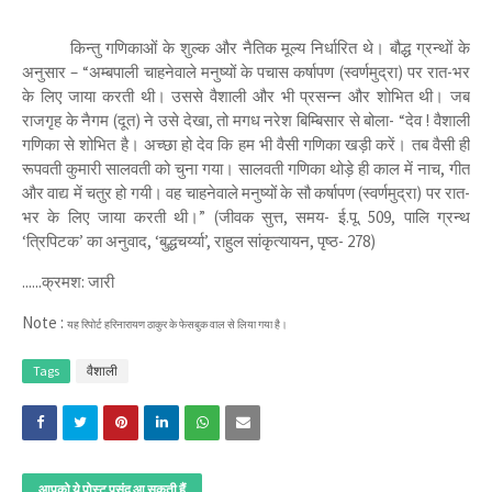
किन्तु गणिकाओं के शुल्क और नैतिक मूल्य निर्धारित थे। बौद्ध ग्रन्थों के
अनुसार – “अम्बपाली चाहनेवाले मनुष्यों के पचास कर्षापण (स्वर्णमुद्रा) पर रात-भर
के लिए जाया करती थी। उससे वैशाली और भी प्रसन्न और शोभित थी। जब
राजगृह के नैगम (दूत) ने उसे देखा, तो मगध नरेश बिम्बिसार से बोला- “देव ! वैशाली
गणिका से शोभित है। अच्छा हो देव कि हम भी वैसी गणिका खड़ी करें। तब वैसी ही
रूपवती कुमारी सालवती को चुना गया। सालवती गणिका थोड़े ही काल में नाच, गीत
और वाद्य में चतुर हो गयी। वह चाहनेवाले मनुष्यों के सौ कर्षापण (स्वर्णमुद्रा) पर रात-
भर के लिए जाया करती थी।” (जीवक सुत्त, समय- ई.पू. 509, पालि ग्रन्थ
‘त्रिपिटक’ का अनुवाद, ‘बुद्धचर्य्या’, राहुल सांकृत्यायन, पृष्ठ- 278)
......क्रमश: जारी
Note :
यह रिपोर्ट हरिनारायण ठाकुर के फेसबुक वाल से लिया गया है।
Tags
वैशाली
आपको ये पोस्ट पसंद आ सकती हैं