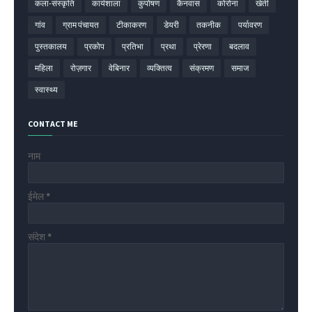
कला-संस्कृति
कार्यशाला
कुपोषण
कैनवास
कोरोना
खेती
गांव
ग्राम पंचायत
टीकाकरण
डेयरी
तकनीक
पर्यावरण
पुस्तकालय
प्रकोप
प्रतिभा
प्रथा
प्रेरणा
बदलाव
महिला
रोज़गार
वेबिनार
व्यक्तित्व
संक्रमण
समाज
स्वास्थ्य
CONTACT ME
नाम
ईमेल
*
संदेश
*