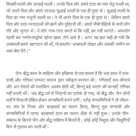
सिक्की मल्ली और कन्हाई मल्ली। उनके पिता और हमारे दादा का नाम जेठू मल्ली था,
जो अपने पिता और हमारे परदादा चुल्हाई मल्ली के एक ही पुत्र थे। चुल्हाई मल्ली के
पिता का नाम नथुनी मल्ली था। वे भी अपने पिता के एक ही पुत्र थे। लेकिन हमारे
पिता और दादा-परदादाओं की बहनें और पुत्रियाँ थीं। हमारे पाँचों पीढ़ियों के सभी लोग
गोरे और सुन्दर थे। वे लोग नाच-गाना करते थे कि नहीं, हम नहीं जानते। आपलोग
पहली बार गम्भीरतापूर्वक ख़ोज-ख़बर लेने आये हैं। अगर यह बात सही हो गयी कि
अम्बपाली हमारे खानदान की थी, तो हमलोग ‘अम्बपाली पोखर और उसकी जमीन पर
धावा बोल देंगे।”
जैन-बौद्ध काल के साहित्य और इतिहास से पता चलता है कि उस काल में दास-
दासी और गणिका परम्परा समाज द्वारा स्वीकृत परम्परा थी। गणिकाएँ रूप-सौन्दर्य
और धन-ऐश्वर्य की मालकिन अवश्य होती थीं, किन्तु बड़े घराने की कन्याएँ गणिका
नहीं बनती थीं। जब बौद्ध धर्म में स्त्रियों का प्रवेश हो गया, तो बौद्ध और जैन दोनों
धर्मों में स्त्रियाँ दीक्षित होकर संन्यासिनी बनने लगीं। प्रौढ़ संन्यासिनियों ने तो जीवन-
भर संघ के नियम और ब्रह्मचर्य का पालन किया, किन्तु युवा संन्यासी और
संन्यासिनियों में प्राय: ब्रह्मचर्य व्रत का पालन ठीक से नहीं हुआ। उनके यौन-
सम्बन्ध के किस्से जैन और बौद्ध साहित्य में मिलते हैं। कोई-कोई भिक्षुक और भिक्षुणियाँ
फिर से गृहस्थ बन जाती थीं।