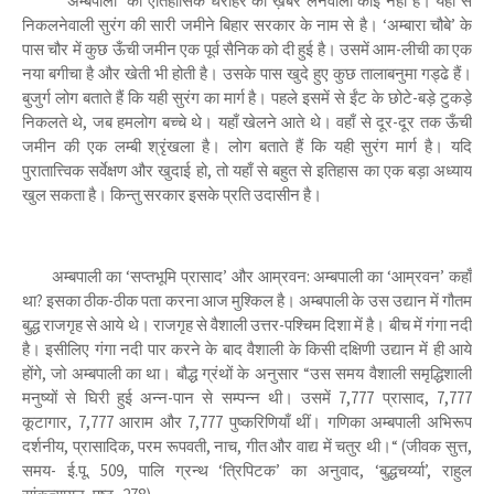
‘अम्बपाली’ की ऐतिहासिक धरोहर की ख़बर लेनेवाला कोई नहीं है। यहाँ से
निकलनेवाली सुरंग की सारी जमीने बिहार सरकार के नाम से है। ‘अम्बारा चौबे’ के
पास चौर में कुछ ऊँची जमीन एक पूर्व सैनिक को दी हुई है। उसमें आम-लीची का एक
नया बगीचा है और खेती भी होती है। उसके पास खुदे हुए कुछ तालाबनुमा गड्ढे हैं।
बुजुर्ग लोग बताते हैं कि यही सुरंग का मार्ग है। पहले इसमें से ईंट के छोटे-बड़े टुकड़े
निकलते थे, जब हमलोग बच्चे थे। यहाँ खेलने आते थे। वहाँ से दूर-दूर तक ऊँची
जमीन की एक लम्बी श्रृंखला है। लोग बताते हैं कि यही सुरंग मार्ग है। यदि
पुरातात्त्विक सर्वेक्षण और खुदाई हो, तो यहाँ से बहुत से इतिहास का एक बड़ा अध्याय
खुल सकता है। किन्तु सरकार इसके प्रति उदासीन है।
अम्बपाली का ‘सप्तभूमि प्रासाद’ और आम्रवन: अम्बपाली का ‘आम्रवन’ कहाँ
था? इसका ठीक-ठीक पता करना आज मुश्किल है। अम्बपाली के उस उद्यान में गौतम
बुद्ध राजगृह से आये थे। राजगृह से वैशाली उत्तर-पश्चिम दिशा में है। बीच में गंगा नदी
है। इसीलिए गंगा नदी पार करने के बाद वैशाली के किसी दक्षिणी उद्यान में ही आये
होंगे, जो अम्बपाली का था। बौद्ध ग्रंथों के अनुसार “उस समय वैशाली समृद्धिशाली
मनुष्यों से घिरी हुई अन्न-पान से सम्पन्न थी। उसमें 7,777 प्रासाद, 7,777
कूटागार, 7,777 आराम और 7,777 पुष्करिणियाँ थीं। गणिका अम्बपाली अभिरूप
दर्शनीय, प्रासादिक, परम रूपवती, नाच, गीत और वाद्य में चतुर थी।“ (जीवक सुत्त,
समय- ई.पू. 509, पालि ग्रन्थ ‘त्रिपिटक’ का अनुवाद, ‘बुद्धचर्य्या’, राहुल