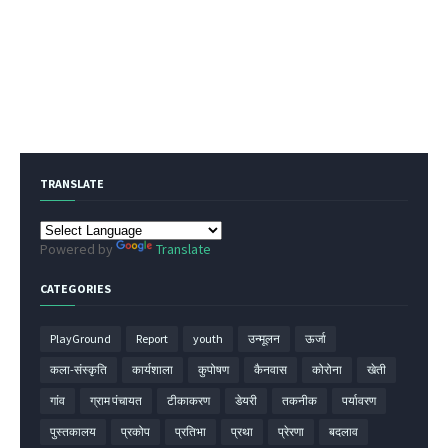
TRANSLATE
Powered by
Translate
CATEGORIES
PlayGround
Report
youth
उन्मूलन
ऊर्जा
कला-संस्कृति
कार्यशाला
कुपोषण
कैनवास
कोरोना
खेती
गांव
ग्राम पंचायत
टीकाकरण
डेयरी
तकनीक
पर्यावरण
पुस्तकालय
प्रकोप
प्रतिभा
प्रथा
प्रेरणा
बदलाव