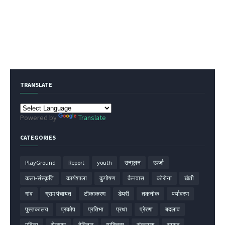
TRANSLATE
Powered by
Translate
CATEGORIES
PlayGround
Report
youth
उन्मूलन
ऊर्जा
कला-संस्कृति
कार्यशाला
कुपोषण
कैनवास
कोरोना
खेती
गांव
ग्राम पंचायत
टीकाकरण
डेयरी
तकनीक
पर्यावरण
पुस्तकालय
प्रकोप
प्रतिभा
प्रथा
प्रेरणा
बदलाव
महिला
रोज़गार
वेबिनार
व्यक्तित्व
संक्रमण
समाज