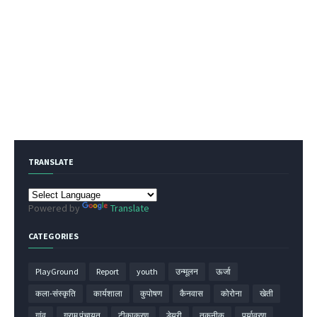
TRANSLATE
Powered by
Translate
CATEGORIES
PlayGround
Report
youth
उन्मूलन
ऊर्जा
कला-संस्कृति
कार्यशाला
कुपोषण
कैनवास
कोरोना
खेती
गांव
ग्राम पंचायत
टीकाकरण
डेयरी
तकनीक
पर्यावरण