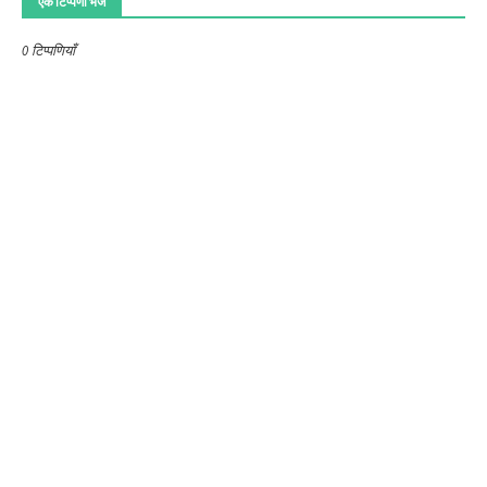
एक टिप्पणी भेजें
0 टिप्पणियाँ