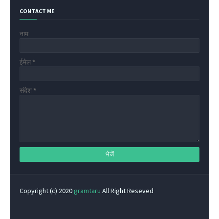
CONTACT ME
नाम
ईमेल
*
संदेश
*
Copyright (c) 2020
gramtaru
All Right Reseved
Privacy Policy
Home
Contact Us
About