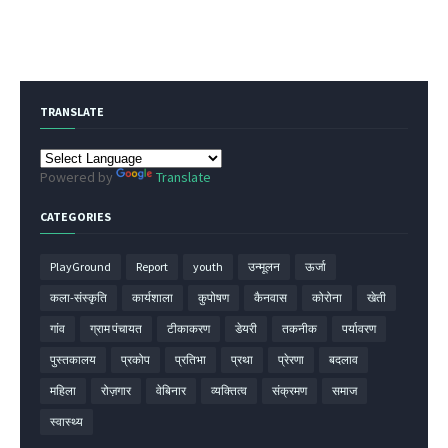
TRANSLATE
Powered by
Translate
CATEGORIES
PlayGround
Report
youth
उन्मूलन
ऊर्जा
कला-संस्कृति
कार्यशाला
कुपोषण
कैनवास
कोरोना
खेती
गांव
ग्राम पंचायत
टीकाकरण
डेयरी
तकनीक
पर्यावरण
पुस्तकालय
प्रकोप
प्रतिभा
प्रथा
प्रेरणा
बदलाव
महिला
रोज़गार
वेबिनार
व्यक्तित्व
संक्रमण
समाज
स्वास्थ्य