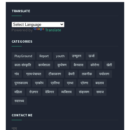
TRANSLATE
Powered by
Translate
CATEGORIES
PlayGround
Report
youth
उन्मूलन
ऊर्जा
कला-संस्कृति
कार्यशाला
कुपोषण
कैनवास
कोरोना
खेती
गांव
ग्राम पंचायत
टीकाकरण
डेयरी
तकनीक
पर्यावरण
पुस्तकालय
प्रकोप
प्रतिभा
प्रथा
प्रेरणा
बदलाव
महिला
रोज़गार
वेबिनार
व्यक्तित्व
संक्रमण
समाज
स्वास्थ्य
CONTACT ME
नाम