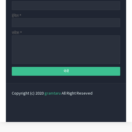
ईमेल
*
संदेश
*
Copyright (c) 2020
gramtaru
All Right Reseved
Privacy Policy
Home
Contact Us
About