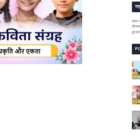
नए 
आप भी
योजना
gra
P