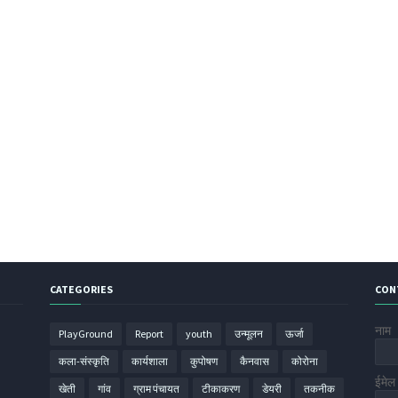
CATEGORIES
CON
नाम
PlayGround
Report
youth
उन्मूलन
ऊर्जा
कला-संस्कृति
कार्यशाला
कुपोषण
कैनवास
कोरोना
ईमे
खेती
गांव
ग्राम पंचायत
टीकाकरण
डेयरी
तकनीक