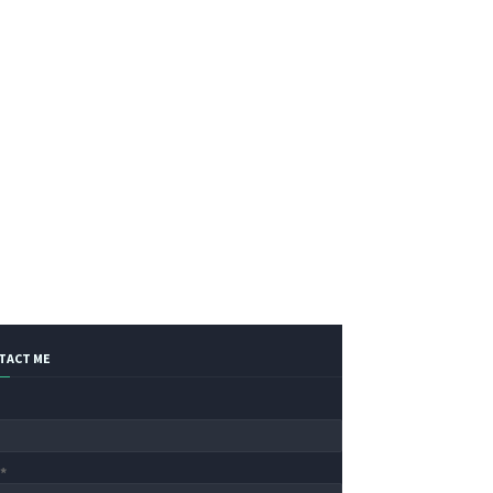
TACT ME
ल
*