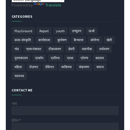
Powered by
Translate
CATEGORIES
PlayGround
Report
youth
उन्मूलन
ऊर्जा
कला-संस्कृति
कार्यशाला
कुपोषण
कैनवास
कोरोना
खेती
गांव
ग्राम पंचायत
टीकाकरण
डेयरी
तकनीक
पर्यावरण
पुस्तकालय
प्रकोप
प्रतिभा
प्रथा
प्रेरणा
बदलाव
महिला
रोज़गार
वेबिनार
व्यक्तित्व
संक्रमण
समाज
स्वास्थ्य
CONTACT ME
नाम
ईमेल
*