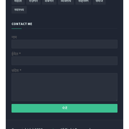
महिला
रोज़गार
वेबिनार
व्यक्तित्व
संक्रमण
समाज
स्वास्थ्य
CONTACT ME
नाम
ईमेल
*
संदेश
*