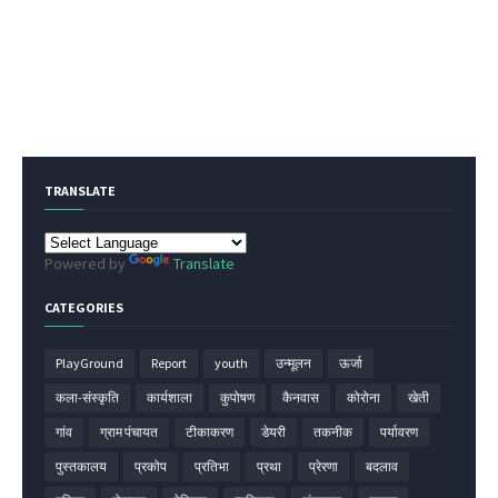
TRANSLATE
Powered by
Translate
CATEGORIES
PlayGround
Report
youth
उन्मूलन
ऊर्जा
कला-संस्कृति
कार्यशाला
कुपोषण
कैनवास
कोरोना
खेती
गांव
ग्राम पंचायत
टीकाकरण
डेयरी
तकनीक
पर्यावरण
पुस्तकालय
प्रकोप
प्रतिभा
प्रथा
प्रेरणा
बदलाव