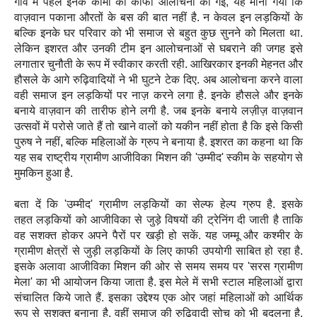
गांव में पहले इनके कामों की काफी आलोचना की गई, यह माना गया कि
वाज़वान पकाना औरतों के बस की बात नहीं है. न केवल इन लड़कियों के
बल्कि इनके घर परिवार को भी समाज से बहुत कुछ सुनने को मिलता था.
लेकिन इशरत और उनकी टीम इन आलोचनाओं से घबराने की जगह इसे
लगातार चुनौती के रूप में स्वीकार करती रही. आखिरकार इनकी मेहनत और
हौसले के आगे रुढ़िवादियों ने भी घुटने टेक दिए. अब आलोचना करने वाला
वही समाज इन लड़कियों पर नाज़ करने लगा है. इनके हौसले और इनके
बनाये वाज़वान की तारीफ होने लगी है. जब इनके बनाये लज़ीज़ वाज़वान
उत्सवों में परोसे जाते हैं तो खाने वालों को यकीन नहीं होता है कि इसे किसी
पुरुष ने नहीं, बल्कि महिलाओं के ग्रुप ने बनाया है. इशरत का कहना था कि
यह सब राष्ट्रीय ग्रामीण आजीविका मिशन की 'उम्मीद' स्कीम के सहयोग से
मुमकिन हुआ है.
बता दें कि 'उम्मीद' ग्रामीण लड़कियों का सेल्फ हेल्प ग्रुप है. इसके
तहत लड़कियों को आजीविका से जुड़े विषयों की ट्रेनिंग दी जाती है ताकि
वह सशक्त होकर अपने पैरों पर खड़ी हो सकें. यह जम्मू और कश्मीर के
ग्रामीण क्षेत्रों से जुड़ी लड़कियों के लिए काफी उपयोगी साबित हो रहा है.
इसके अलावा आजीविका मिशन की ओर से समय समय पर 'सरस ग्रामीण
मेला' का भी आयोजन किया जाता है. इस मेले में सभी स्टाल महिलाओं द्वारा
संचालित किये जाते हैं. इसका उद्देश्य एक ओर जहां महिलाओं को आर्थिक
रूप से सशक्त बनाना है, वहीं समाज की रुढ़िवादी सोच को भी बदलना है.