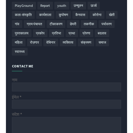
PlayGround
Report
youth
उन्मूलन
ऊर्जा
कला-संस्कृति
कार्यशाला
कुपोषण
कैनवास
कोरोना
खेती
गांव
ग्राम पंचायत
टीकाकरण
डेयरी
तकनीक
पर्यावरण
पुस्तकालय
प्रकोप
प्रतिभा
प्रथा
प्रेरणा
बदलाव
महिला
रोज़गार
वेबिनार
व्यक्तित्व
संक्रमण
समाज
स्वास्थ्य
CONTACT ME
नाम
ईमेल
*
संदेश
*