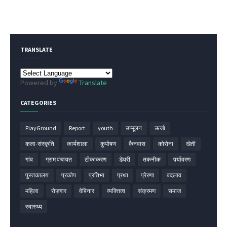
TRANSLATE
Powered by
Translate
CATEGORIES
PlayGround
Report
youth
उन्मूलन
ऊर्जा
कला-संस्कृति
कार्यशाला
कुपोषण
कैनवास
कोरोना
खेती
गांव
ग्राम पंचायत
टीकाकरण
डेयरी
तकनीक
पर्यावरण
पुस्तकालय
प्रकोप
प्रतिभा
प्रथा
प्रेरणा
बदलाव
महिला
रोज़गार
वेबिनार
व्यक्तित्व
संक्रमण
समाज
स्वास्थ्य