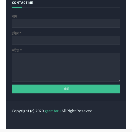
CONTACT ME
नाम
ईमेल
*
संदेश
*
Copyright (c) 2020
gramtaru
All Right Reseved
Privacy Policy
Home
Contact Us
About