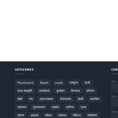
CATEGORIES
CON
नाम
PlayGround
Report
youth
उन्मूलन
ऊर्जा
कला-संस्कृति
कार्यशाला
कुपोषण
कैनवास
कोरोना
ईमे
खेती
गांव
ग्राम पंचायत
टीकाकरण
डेयरी
तकनीक
पर्यावरण
पुस्तकालय
प्रकोप
प्रतिभा
प्रथा
संदे
प्रेरणा
बदलाव
महिला
रोज़गार
वेबिनार
व्यक्तित्व