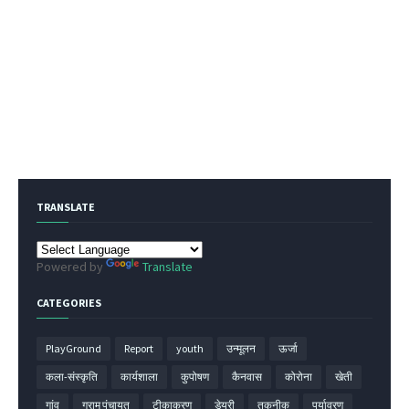
TRANSLATE
Powered by
Translate
CATEGORIES
PlayGround
Report
youth
उन्मूलन
ऊर्जा
कला-संस्कृति
कार्यशाला
कुपोषण
कैनवास
कोरोना
खेती
गांव
ग्राम पंचायत
टीकाकरण
डेयरी
तकनीक
पर्यावरण