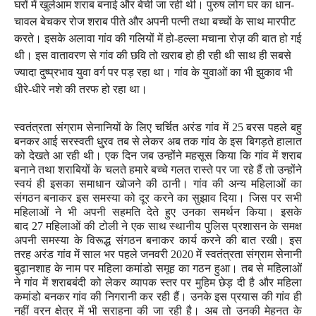
घरों में खुलेआम शराब बनाई और बेची जा रही थी। पुरुष लोग घर का धान-
चावल बेचकर रोज शराब पीते और अपनी पत्नी तथा बच्चों के साथ मारपीट
करते। इसके अलावा गांव की गलियों में हो-हल्ला मचाना रोज़ की बात हो गई
थी। इस वातावरण से गांव की छवि तो खराब हो ही रही थी साथ ही सबसे
ज्यादा दुष्प्रभाव युवा वर्ग पर पड़ रहा था। गांव के युवाओं का भी झुकाव भी
धीरे-धीरे नशे की तरफ हो रहा था।
स्वतंत्रता संग्राम सेनानियों के लिए चर्चित अरंड गांव में
25
बरस पहले बहु
बनकर आई सरस्वती धु्रव तब से लेकर अब तक गांव के इस बिगड़ते हालात
को देखते आ रही थी। एक दिन जब उन्होंने महसूस किया कि गांव में शराब
बनाने तथा शराबियों के चलते हमारे बच्चे गलत रास्ते पर जा रहे हैं तो उन्होंने
स्वयं ही इसका समाधान खोजने की ठानी। गांव की अन्य महिलाओं का
संगठन बनाकर इस समस्या को दूर करने का सुझाव दिया। जिस पर सभी
महिलाओं ने भी अपनी सहमति देते हुए उनका समर्थन किया। इसके
बाद
27
महिलाओं की टोली ने एक साथ स्थानीय पुलिस प्रशासन के समक्ष
अपनी समस्या के विरूद्ध संगठन बनाकर कार्य करने की बात रखी। इस
तरह अरंड गांव में साल भर पहले जनवरी
2020
में स्वतंत्रता संग्राम सेनानी
बुढ़ानशाह के नाम पर महिला कमांडो समूह का गठन हुआ। तब से महिलाओं
ने गांव में शराबबंदी को लेकर व्यापक स्तर पर मुहिम छेड़ दी है और महिला
कमांडो बनकर गांव की निगरानी कर रही हैं। उनके इस प्रयास की गांव ही
नहीं वरन क्षेत्र में भी सराहना की जा रही है। अब तो उनकी मेहनत के