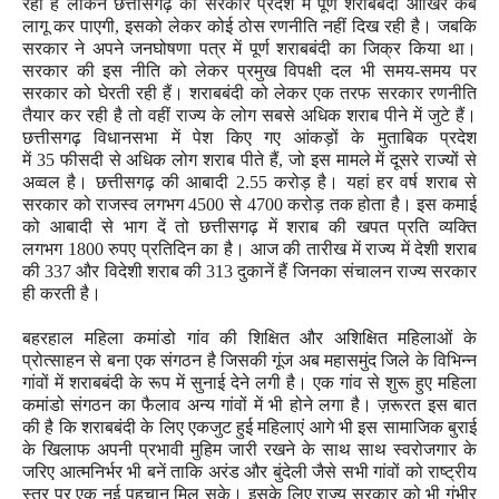
रही है लेकिन छत्तीसगढ़ की सरकार प्रदेश में पूर्ण शराबबंदी आखिर कब
लागू कर पाएगी
,
इसको लेकर कोई ठोस रणनीति नहीं दिख रही है। जबकि
सरकार ने अपने जनघोषणा पत्र में पूर्ण शराबबंदी का जिक्र किया था।
सरकार की इस नीति को लेकर प्रमुख विपक्षी दल भी समय-समय पर
सरकार को घेरती रही हैं। शराबबंदी को लेकर एक तरफ सरकार रणनीति
तैयार कर रही है तो वहीं राज्य के लोग सबसे अधिक शराब पीने में जुटे हैं।
छत्तीसगढ़ विधानसभा में पेश किए गए आंकड़ों के मुताबिक प्रदेश
में
35
फीसदी से अधिक लोग शराब पीते हैं
,
जो इस मामले में दूसरे राज्यों से
अव्वल है। छत्तीसगढ़ की आबादी
2.55
करोड़ है। यहां हर वर्ष शराब से
सरकार को राजस्व लगभग
4500
से
4700
करोड़ तक होता है। इस कमाई
को आबादी से भाग दें तो छत्तीसगढ़ में शराब की खपत प्रति व्यक्ति
लगभग
1800
रुपए प्रतिदिन का है। आज की तारीख में राज्य में देशी शराब
की
337
और विदेशी शराब की
313
दुकानें हैं जिनका संचालन राज्य सरकार
ही करती है।
बहरहाल महिला कमांडो गांव की शिक्षित और अशिक्षित महिलाओं के
प्रोत्साहन से बना एक संगठन है जिसकी गूंज अब महासमुंद जिले के विभिन्न
गांवों में शराबबंदी के रूप में सुनाई देने लगी है। एक गांव से शुरू हुए महिला
कमांडो संगठन का फैलाव अन्य गांवों में भी होने लगा है। ज़रूरत इस बात
की है कि शराबबंदी के लिए एकजुट हुई महिलाएं आगे भी इस सामाजिक बुराई
के खिलाफ अपनी प्रभावी मुहिम जारी रखने के साथ साथ स्वरोजगार के
जरिए आत्मनिर्भर भी बनें ताकि अरंड और बुंदेली जैसे सभी गांवों को राष्ट्रीय
स्तर पर एक नई पहचान मिल सके। इसके लिए राज्य सरकार को भी गंभीर