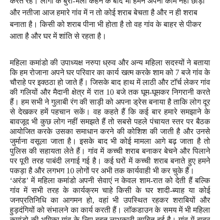
करते रहे। लोगों के बुरा-भला कहने के बाद भी हमने अपना काम नहीं छोड़ा
और नतीजा आज हमारे गांव में न तो कोई शराब बेचता है और न ही शराब
बनाता है। किसी को शराब पीना भी होता है तो वह गांव के बाहर से पीकर
आता है और घर में शांति से रहता है।
महिला कमांडो की उपाध्यक्ष नरुपा ध्रुव और अन्य महिला सदस्यों ने बताया
कि हम रोजाना अपने घर परिवार का कार्य खत्म करके शाम को
7
बजे गांव के
चौराहे पर इक्ठठा हो जाते हैं। जिसके बाद हाथ में लाठी और टाॅर्च लेकर गांव
की गलियों और मैदानी क्षेत्र में रात
10
बजे तक घूम-घूमकर निगरानी करते
हैं। हम सभी ने गुलाबी रंग की साड़ी को अपना ड्रेस बनाया है ताकि लोग दूर
से देखकर हमें पहचान सकें। वह कहते हैं कि कई बार हमारे समझाने के
बावजूद भी कुछ लोग नहीं समझते हैं तो सबसे पहले पंचायत स्तर पर बैठक
आयोजित करके उसका समाधान करने की कोशिश की जाती है और उनसे
जुर्माना वसूला जाता है। इसके बाद भी कोई मामला आगे बढ़ जाता है तो
पुलिस की सहायता लेते हैं। गांव में कच्ची शराब बनाकर बेचने और पिलाने
पर पूरी तरह पाबंदी लगाई गई है। कई घरों में कच्ची शराब बनाते हुए हमने
पकड़ा है और लगभग
10
लोगों पर अभी तक कार्यवाही भी कर चुके हैं।
‘
अरंड’ में महिला कमांडो अपनी सेवाएं न केवल शाम-रात को देती हैं बल्कि
गांव में सभी तरह के कार्यक्रम चाहे किसी के घर शादी-ब्याह या कोई
जनप्रतिनिधि का आगमन हो
,
वहां भी उपस्थित रहकर शराबियों और
हुड़दंगियों को संभालने का कार्य करती हैं। लाॅकडाउन के समय में भी महिला
कमांडो की भूमिका गांव के लिए बहुत लाभकारी साबित हुई है। गांव में बाहर