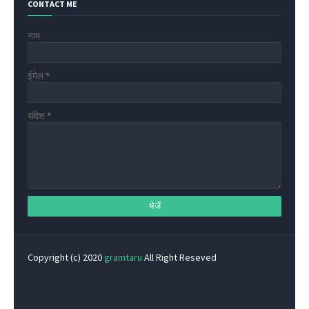
CONTACT ME
नाम
ईमेल
*
संदेश
*
Copyright (c) 2020
gramtaru
All Right Reseved
Privacy Policy
Home
Contact Us
About