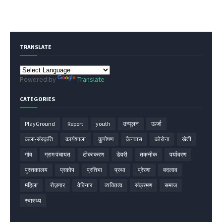
TRANSLATE
Powered by
Translate
CATEGORIES
PlayGround
Report
youth
उन्मूलन
ऊर्जा
कला-संस्कृति
कार्यशाला
कुपोषण
कैनवास
कोरोना
खेती
गांव
ग्राम पंचायत
टीकाकरण
डेयरी
तकनीक
पर्यावरण
पुस्तकालय
प्रकोप
प्रतिभा
प्रथा
प्रेरणा
बदलाव
महिला
रोज़गार
वेबिनार
व्यक्तित्व
संक्रमण
समाज
स्वास्थ्य