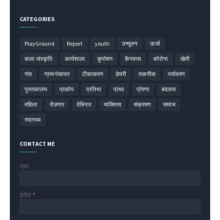
CATEGORIES
PlayGround
Report
youth
उन्मूलन
ऊर्जा
कला-संस्कृति
कार्यशाला
कुपोषण
कैनवास
कोरोना
खेती
गांव
ग्राम पंचायत
टीकाकरण
डेयरी
तकनीक
पर्यावरण
पुस्तकालय
प्रकोप
प्रतिभा
प्रथा
प्रेरणा
बदलाव
महिला
रोज़गार
वेबिनार
व्यक्तित्व
संक्रमण
समाज
स्वास्थ्य
CONTACT ME
नाम
ईमेल
*