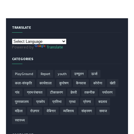
TRANSLATE
Powered by
Translate
CATEGORIES
PlayGround
Report
youth
उन्मूलन
ऊर्जा
कला-संस्कृति
कार्यशाला
कुपोषण
कैनवास
कोरोना
खेती
गांव
ग्राम पंचायत
टीकाकरण
डेयरी
तकनीक
पर्यावरण
पुस्तकालय
प्रकोप
प्रतिभा
प्रथा
प्रेरणा
बदलाव
महिला
रोज़गार
वेबिनार
व्यक्तित्व
संक्रमण
समाज
स्वास्थ्य