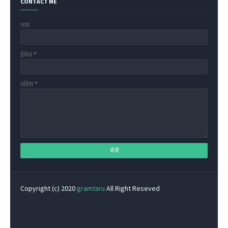
CONTACT ME
नाम
ईमेल
*
संदेश
*
Copyright (c) 2020
gramtaru
All Right Reseved
Privacy Policy
Home
Contact Us
About