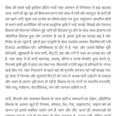
विश्व की सबसे बड़ी कृत्रिम इंदिरा गाधी नहर आगमन से रेगिस्तान में बड़ा बदलाव
आया. पानी की बूंद-बूंद की हिफाजत करने वाले क्षेत्र में रावी और सतलुज के पानी की
धार बहने लगी. शुष्क मरू प्रदेश का सीमांत क्षेत्र नम हुआ. पशुपालन आधारित खेती
से चलने वाली आजीविका की जगह आधुनिक कृषि ने जड़ें जमाई. सिंचाई और पेयजल
विकास की योजनाएं गतिमान हुईं. पानी की किल्लत दूर होने के साथ-साथ ढांचागत एवं
औद्योगिक विकास हुआ और लगातार हो रहा है. इससे पूंजी का प्रवाह बढ़ा है और
निवेश के द्वार खुले हैं. पूर्वजों द्वारा प्रकृति के साथ तालमेल बनाकर विकसित की गयी
टिकाऊ आजीविका घौर अनिश्चितता के दौर में है. नहर और उससे सिंचित भूमि
हरियाली, खुशहाली के साथ पानी, मिट्टी, हवा और रगों में जहर का प्रवाह कर रही
है. नहर क्षेत्र में भी कभी चारागाह, तालाब, बेरियां व उनके कैचमेंट हुआ करते थे,
जिनको कृषि भूमि में बदल कर बेचा गया. बिलायती व देसी बवूल से हरियाली के जंगल
खड़े किए गये. नहर निकालने से पहले यहां की भूगर्भीय संरचना को नहीं समझा गया.
पूरे क्षेत्र में जिप्सम और मुल्तानी मिट्टी की परत में अथाह पानी उड़ेलने से दलदल
और लवण के कारण भूमि बंजर हो रही है. विकास के नए पन्नों पर स्थानीय वनस्पति,
जीव-जंतु, पर्यावरण, जैव विविधता, जन और जानवर हाशिये पर हैं.
पानी, बिजली और यातायात विकास के साथ खनिज संसाधनों का दोहन, औद्योगिक
विकास के अवसर खुले हैं. जिप्सम, कोयला, तेल, गैस, लाइमस्टोन, चाइना क्ले का
खनन एवं इससे संबंधित उद्योग लगे हैं. पवन और सौर ऊर्जा की संभावनाओं को
पहचाना गया है. भले ही यह क्षेत्र के लिए अनुकूल है, अथवा नहीं, लेकिन इसमें