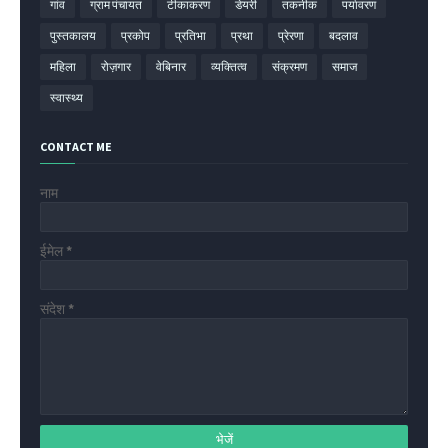
गांव
ग्राम पंचायत
टीकाकरण
डेयरी
तकनीक
पर्यावरण
पुस्तकालय
प्रकोप
प्रतिभा
प्रथा
प्रेरणा
बदलाव
महिला
रोज़गार
वेबिनार
व्यक्तित्व
संक्रमण
समाज
स्वास्थ्य
CONTACT ME
नाम
ईमेल
*
संदेश
*