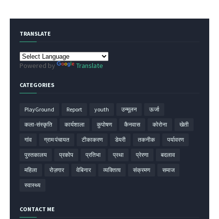
TRANSLATE
Powered by
Translate
CATEGORIES
PlayGround
Report
youth
उन्मूलन
ऊर्जा
कला-संस्कृति
कार्यशाला
कुपोषण
कैनवास
कोरोना
खेती
गांव
ग्राम पंचायत
टीकाकरण
डेयरी
तकनीक
पर्यावरण
पुस्तकालय
प्रकोप
प्रतिभा
प्रथा
प्रेरणा
बदलाव
महिला
रोज़गार
वेबिनार
व्यक्तित्व
संक्रमण
समाज
स्वास्थ्य
CONTACT ME