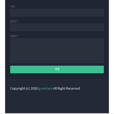
नाम
ईमेल
*
संदेश
*
Copyright (c) 2020
gramtaru
All Right Reseved
Privacy Policy
Home
Contact Us
About