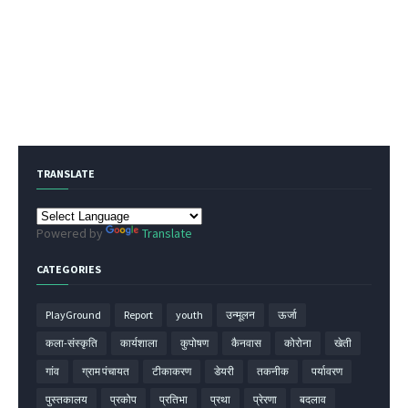
TRANSLATE
Powered by
Translate
CATEGORIES
PlayGround
Report
youth
उन्मूलन
ऊर्जा
कला-संस्कृति
कार्यशाला
कुपोषण
कैनवास
कोरोना
खेती
गांव
ग्राम पंचायत
टीकाकरण
डेयरी
तकनीक
पर्यावरण
पुस्तकालय
प्रकोप
प्रतिभा
प्रथा
प्रेरणा
बदलाव