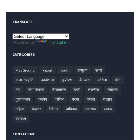
TRANSLATE
Powered by
Translate
CATEGORIES
PlayGround
Report
youth
उन्मूलन
ऊर्जा
कला-संस्कृति
कार्यशाला
कुपोषण
कैनवास
कोरोना
खेती
गांव
ग्राम पंचायत
टीकाकरण
डेयरी
तकनीक
पर्यावरण
पुस्तकालय
प्रकोप
प्रतिभा
प्रथा
प्रेरणा
बदलाव
महिला
रोज़गार
वेबिनार
व्यक्तित्व
संक्रमण
समाज
स्वास्थ्य
CONTACT ME