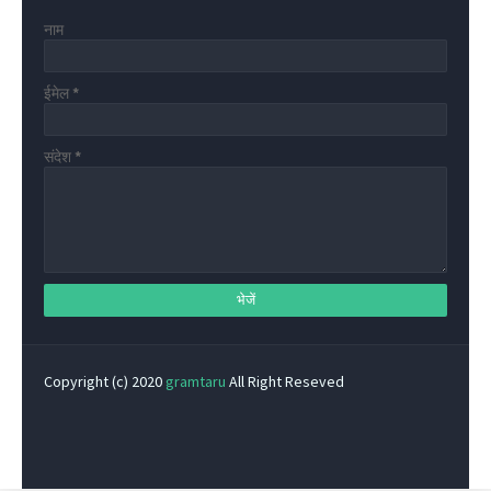
नाम
ईमेल
*
संदेश
*
Copyright (c) 2020
gramtaru
All Right Reseved
Privacy Policy
Home
Contact Us
About