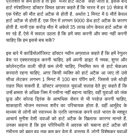
प्रतिशत से कम होती है तो इसे "मेजर हार्ट अटैक" कहा जाता है. इसके बाद
हार्ट स्पेशलिस्ट डॉक्टर विमल छाजर कहते हैं कि भारत में हर 10 सेकंड में
एक पेशेंट की मौत हार्ट अटैक से होती है. अर्थात 1 मिनट में 6 मौतें केवल
हार्ट अटैक से होती हैं. एक दिन में लगभग 9000 डेथ हार्ट अटैक के कारण
होती है. यानी एक करोड़ मौत में अकेले 35 लाख लोग केवल हार्ट अटैक से
मर रहे हैं. ऐसे में सवाल उठता है कि हमें क्या करनी और क्या नहीं करनी
चाहिए कि हम इससे बच सकें?
इस बारे में कार्डियोलॉजिस्ट डॉक्टर नवीन अग्रवाल कहते हैं कि हमें रेगुलर
बेस पर एक्सरसाइज करनी चाहिए. हमें अपनी डाइट में नमक, शुगर और
कोलेस्ट्रॉल वाली चीज़ें कम लेनी चाहिए. नियमित रूप से हार्ट चेकअप
करवाते रहना चाहिए. अगर किसी व्यक्ति को हार्ट अटैक आ जाए तो उसे
सीधा लेटकर लगभग 1 मिनट में 100 बार पंपिंग करें. जिससे उसे थोड़ी
राहत मिल सकती है. डॉक्टर अग्रवाल युवाओं सलाह देते हुए कहते हैं कि
उन्हें क्षमता से अधिक जिम में पसीना नहीं बहाना चाहिए. वहीं युवाओं को जंक
फ़ूड और कोल्ड ड्रिंक के अत्यधिक सेवन से भी परहेज़ करनी चाहिए.
शाकाहारी भोजन स्वस्थ्य शरीर का परिचायक होता है. वहीं आर्युवेद के
माध्यम से लोगों को स्वास्थ्य के प्रति जागरूक करने वाले भारत के मशहूर
आचार्य मुनीश देसी दवाओं को हार्ट अटैक के खिलाफ कारगर मानते हैं.
उनका कहना है कि इस परिस्थिति में अदरक को चबाना हार्ट अटैक की
गंभीरता को बहुत हद तक कम कर देता है. वास्तव में, लोगों विशेषकर युवाओं