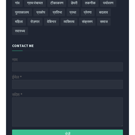
गांव
ग्राम पंचायत
टीकाकरण
डेयरी
तकनीक
पर्यावरण
पुस्तकालय
प्रकोप
प्रतिभा
प्रथा
प्रेरणा
बदलाव
महिला
रोज़गार
वेबिनार
व्यक्तित्व
संक्रमण
समाज
स्वास्थ्य
CONTACT ME
नाम
ईमेल
*
संदेश
*