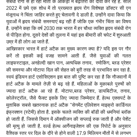
संबंधी रोगों से हो रही मौतों के आंकड़ों में बढ़ोतरी का दावा कर रहे हैं. साल
2022 में छपे एक शोध में तो प्रख्यात हृदय रोग विशेषज्ञ डॉक्टर सी एन
मंजूनाथ ने चिंता जाहिर करते हुए चेतावनी दे डाली है. उन्होंने दावा किया कि
युवाओं में हृदय संबंधी समस्याएं बढ़ रही हैं जोकि एक गंभीर चिंता का विषय
है. उन्होंने कहा कि वर्ष 2030 तक भारत में हर चौथा व्यक्ति हृदय संबंधी रोग
से पीड़ित होगा. दूसरे देशों की तुलना में यहां इस बीमारी की चपेट में शुरुआती
उम्र में ही लोग आ जाते हैं.
आखिरकार भारत में हार्ट अटैक का मुख्य कारण क्या है? यदि इस पर गौर
करें तो इसकी कई वजह सामने आती हैं. जैसे युवाओं की गलत
लाइफस्टाइल, अनहेल्दी खान पान, अत्यधिक तनाव, स्मोकिंग, ब्लड प्रेशर
की समस्या और मोटापा दिल की सेहत को बुरी तरह से प्रभावित कर रहा है.
स्वयं इंडियन हार्ट एसोसिएशन इस बात की पुष्टि कर रहा है कि नौजवानों में
हार्ट अटैक के मामले तेज़ी से बढ़ रहे हैं. महिलाओं के मुकाबले पुरुषों को
ज्यादा हार्ट अटैक आ रहे हैं. मोटापा,ब्लड प्रेशर, डायबिटीज, तनाव,
कोलेस्ट्रॉल, जैसे फैक्ट इसके लिए ज्यादा जिम्मेदार हैं. हेल्थ एक्सपर्ट के
मुताबिक सबसे खतरनाक हार्ट अटैक "सेगमेंट एलिवेशन माइक्रो कार्डिनल
इंफ्रक्शन (स्टेमी) होता है. इसके चलते व्यक्ति की बॉडी की धमनियां ब्लॉक
हो जाती हैं. जिससे दिमाग में ऑक्सीजन की सप्लाई रुक जाती है और पेशेंट
की मृत्यु हो जाती है. वर्ल्ड हेल्थ आर्गेनाइजेशन की एक रिपोर्ट के अनुसार
वैश्विक स्तर पर दिल के दौरे से होने वाली 17.9 मिलियन मौतों में से लगभग