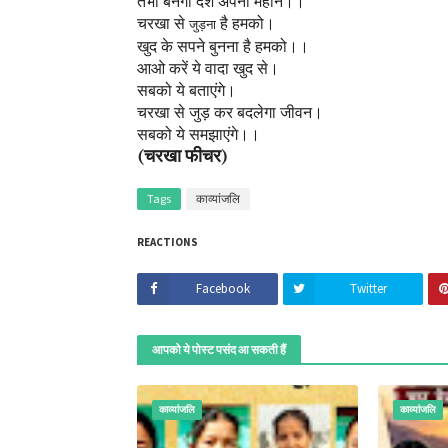
तभी बनेगा देश अपना महान।।
चरखा से
है हमको।
जुड़ना
खुद के सपने बुनना है हमको।।
आओ करें ये वादा खुद से।
सबको ये बताएंगे।
चरखा से जुड़ कर बदलेगा जीवन।
सबको ये समझाएंगे।।
(चरखा फीचर)
Tags
काव्यांजलि
REACTIONS
Facebook
Twitter
आपको ये पोस्ट पसंद आ सकती हैं
काव्यांजलि
काव्यांजलि