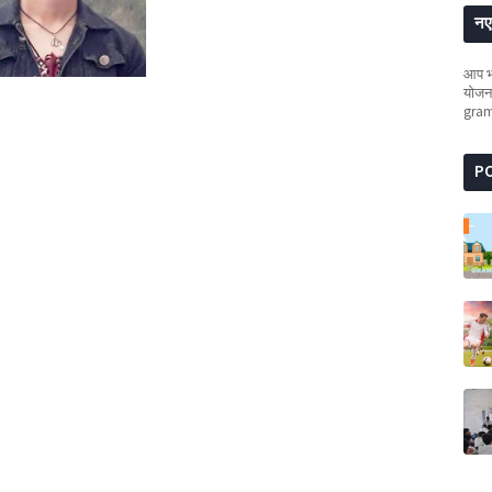
नए 
आप भी
योजना
gra
P