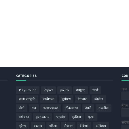
CATEGORIES
CON
नाम
PlayGround
Report
youth
उन्मूलन
ऊर्जा
कला-संस्कृति
कार्यशाला
कुपोषण
कैनवास
कोरोना
ईमे
खेती
गांव
ग्राम पंचायत
टीकाकरण
डेयरी
तकनीक
पर्यावरण
पुस्तकालय
प्रकोप
प्रतिभा
प्रथा
संदे
प्रेरणा
बदलाव
महिला
रोज़गार
वेबिनार
व्यक्तित्व