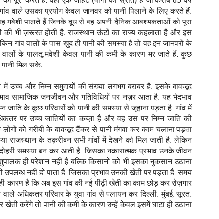
ो पूरा करते हैं. वहीं एक जोहट (पानी का स्रोत) है जो करीब 85 वर्ष
 गांव वाले उसका प्रयोग केवल जानवर को पानी पिलाने के लिए करते हैं.
ें वह मवेशी पालते हैं जिनके दूध से वह अपनी दैनिक आवश्यकताओं को पूरा
ी की भी ज़रूरत होती है. राजस्थान ऊंटों का राज्य कहलाता है और इस
न गांव वालों के पास खुद ही पानी की समस्या है तो वह इन जानवरों के
व वालों के पालतू मवेशी केवल पानी की कमी के कारण मर जाते हैं. कुछ
हें पानी मिल सके.
ंव में उच्च और निम्न समुदायों की संख्या लगभग बराबर है. इसके बावजूद
प्रभाव सामाजिक जनजीवन और गतिविधियों पर नज़र आता है. यह भेदभाव
जाति के कुछ परिवारों को पानी की समस्या से जूझना पड़ता है. गांव में
 अधिकतर पर उच्च जातियों का कब्ज़ा है और वह उस पर निम्न जाति की
य के लोगों को गरीबी के बावजूद टैंकर से पानी मंगवा कर काम चलाना पड़ता
या राजस्थान के तक़रीबन सभी गांवों में देखने को मिल जाती है. लेकिन
यह दोहरी समस्या बन कर आती है. जिसका नकारात्मक प्रभाव उनके जीवन
पशुपालक ही परेशान नहीं हैं बल्कि किसानों को भी इसका नुकसान उठाना
में पानी उपलब्ध नहीं हो पाता है. जिसका प्रभाव उनकी खेती पर पड़ता है. समय
यही कारण है कि अब इस गांव की नई पीढ़ी खेती का काम छोड़ कर रोज़गार
 वाले अधिकतर परिवार के युवा गांव से पलायन कर दिल्ली, मुंबई, सूरत,
कर खेती करेंगे तो पानी की कमी के कारण उन्हें केवल इसमें घाटा ही उठाना