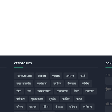
CATEGORIES
CON
नाम
PlayGround
Report
youth
उन्मूलन
ऊर्जा
कला-संस्कृति
कार्यशाला
कुपोषण
कैनवास
कोरोना
ईमे
खेती
गांव
ग्राम पंचायत
टीकाकरण
डेयरी
तकनीक
पर्यावरण
पुस्तकालय
प्रकोप
प्रतिभा
प्रथा
संदे
प्रेरणा
बदलाव
महिला
रोज़गार
वेबिनार
व्यक्तित्व