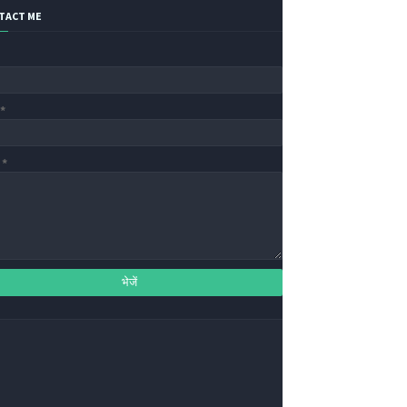
TACT ME
ल
*
श
*
Privacy Policy
Home
Contact Us
About