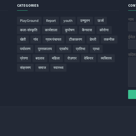
CATEGORIES
CON
नाम
PlayGround
Report
youth
उन्मूलन
ऊर्जा
कला-संस्कृति
कार्यशाला
कुपोषण
कैनवास
कोरोना
ईमे
खेती
गांव
ग्राम पंचायत
टीकाकरण
डेयरी
तकनीक
पर्यावरण
पुस्तकालय
प्रकोप
प्रतिभा
प्रथा
संदे
प्रेरणा
बदलाव
महिला
रोज़गार
वेबिनार
व्यक्तित्व
संक्रमण
समाज
स्वास्थ्य