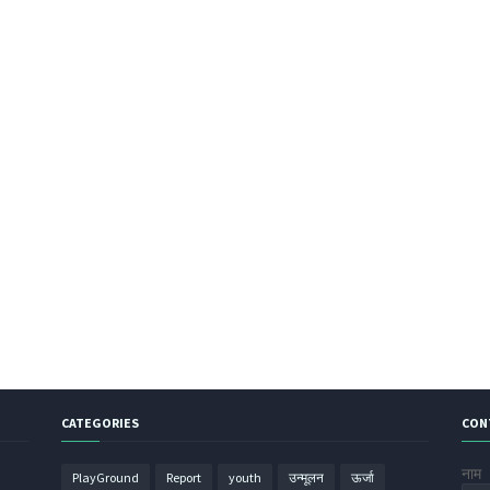
CATEGORIES
CON
नाम
PlayGround
Report
youth
उन्मूलन
ऊर्जा