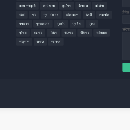
कला-संस्कृति
कार्यशाला
कुपोषण
कैनवास
कोरोना
ईमे
खेती
गांव
ग्राम पंचायत
टीकाकरण
डेयरी
तकनीक
पर्यावरण
पुस्तकालय
प्रकोप
प्रतिभा
प्रथा
संदे
प्रेरणा
बदलाव
महिला
रोज़गार
वेबिनार
व्यक्तित्व
संक्रमण
समाज
स्वास्थ्य