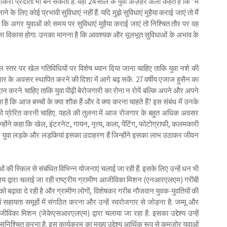
ौकरी प्रदाता भी बन सकती है. वहीं 24 साल के युवा अज़हर अली कहते हैं कि "मैं
 के लिए कोई प्रभावी सुविधाएं नहीं हैं. यदि मुझे सुविधाएं मुहैया कराई जाएं तो मैं
ै कि अगर युवाओं को समय पर सुविधाएं मुहैया कराई जाएं तो निश्चित तौर पर वह
 का विकास होगा. उनका मानना है कि आवश्यक और मूलभूत सुविधाओं के अभाव के
स्कूल स्तर पर खेल गतिविधियों पर विशेष ध्यान दिया जाना चाहिए ताकि युवा नशे की
ार के अवसर स्थापित करने की दिशा में आगे बढ़ सकें. 27 वर्षीय एजाज हुसैन का
्रदान करने चाहिए ताकि युवा पीढ़ी बेरोजगारी का रोना न रोयें बल्कि अपने और अपने
 कि आज बच्चों के क्या शौक हैं और वे क्या करना चाहते हैं? इस संबंध में उनके
चे को प्रेरित करनी चाहिए. पहले की तुलना में आज रोजगार के बहुत अधिक अवसर
्होंने कहा कि खेल, इंटरनेट, गायन, नृत्य, कला, पेंटिंग, फोटोग्राफी, कलमकारी
कई युवा लड़के और लड़कियां इसका उदाहरण हैं जिन्होंने इसका लाभ उठाकर जीवन
 की स्किल से संबंधित विभिन्न योजनाएं चलाई जा रही हैं. इसके लिए उन्हें धन भी
्रालय द्वारा चलाई जा रही राष्ट्रीय ग्रामीण आजीविका मिशन (एनआरएलएम) गरीबी
को बढ़ावा दे रही है और ग्रामीण लोगों, विशेषकर गरीब नौजवान युवक-युवतियों की
वयं सहायता समूहों में संगठित करना और उन्हें स्वरोजगार से जोड़ना है. जम्मू और
जीविका मिशन (जेकेएसआरएलएम) द्वारा चलाया जा रहा है. इसका उद्देश्य उन्हें
श्चित करना है. इस कार्यक्रम का मुख्य उद्देश्य आर्थिक रूप से कमज़ोर युवाओं