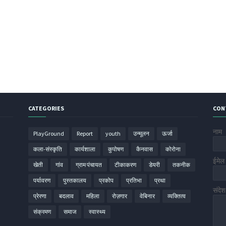
CATEGORIES
CON
नाम
PlayGround
Report
youth
उन्मूलन
ऊर्जा
कला-संस्कृति
कार्यशाला
कुपोषण
कैनवास
कोरोना
ईमे
खेती
गांव
ग्राम पंचायत
टीकाकरण
डेयरी
तकनीक
पर्यावरण
पुस्तकालय
प्रकोप
प्रतिभा
प्रथा
संदे
प्रेरणा
बदलाव
महिला
रोज़गार
वेबिनार
व्यक्तित्व
संक्रमण
समाज
स्वास्थ्य