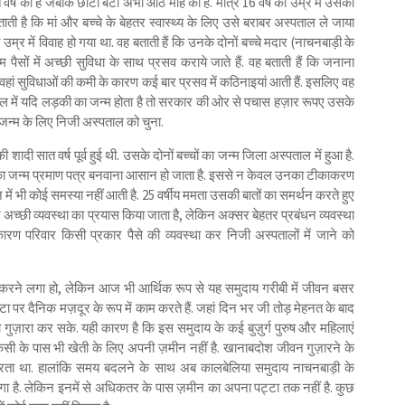
ात वर्ष का है जबकि छोटी बेटी अभी आठ माह की है. मात्र 16 वर्ष की उम्र में उसकी
बताती है कि मां और बच्चे के बेहतर स्वास्थ्य के लिए उसे बराबर अस्पताल ले जाया
उम्र में विवाह हो गया था. वह बताती हैं कि उनके दोनों बच्चे मदार (नाचनबाड़ी के
पैसों में अच्छी सुविधा के साथ प्रसव कराये जाते हैं. वह बताती हैं कि जनाना
िन वहां सुविधाओं की कमी के कारण कई बार प्रसव में कठिनाइयां आती हैं. इसलिए वह
ताल में यदि लड़की का जन्म होता है तो सरकार की ओर से पचास हज़ार रूपए उसके
े जन्म के लिए निजी अस्पताल को चुना.
ादी सात वर्ष पूर्व हुई थी. उसके दोनों बच्चों का जन्म जिला अस्पताल में हुआ है.
 उनका जन्म प्रमाण पत्र बनवाना आसान हो जाता है. इससे न केवल उनका टीकाकरण
शन में भी कोई समस्या नहीं आती है. 25 वर्षीय ममता उसकी बातों का समर्थन करते हुए
च्छी व्यवस्था का प्रयास किया जाता है, लेकिन अक्सर बेहतर प्रबंधन व्यवस्था
ारण परिवार किसी प्रकार पैसे की व्यवस्था कर निजी अस्पतालों में जाने को
स करने लगा हो, लेकिन आज भी आर्थिक रूप से यह समुदाय गरीबी में जीवन बसर
टा पर दैनिक मज़दूर के रूप में काम करते हैं. जहां दिन भर जी तोड़ मेहनत के बाद
ा गुज़ारा कर सके. यही कारण है कि इस समुदाय के कई बुज़ुर्ग पुरुष और महिलाएं
ें किसी के पास भी खेती के लिए अपनी ज़मीन नहीं है. खानाबदोश जीवन गुज़ारने के
रता था. हालांकि समय बदलने के साथ अब कालबेलिया समुदाय नाचनबाड़ी के
गा है. लेकिन इनमें से अधिकतर के पास ज़मीन का अपना पट्टा तक नहीं है. कुछ