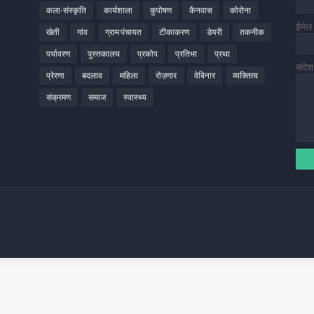
कला-संस्कृति
कार्यशाला
कुपोषण
कैनवास
कोरोना
ईमे
खेती
गांव
ग्राम पंचायत
टीकाकरण
डेयरी
तकनीक
पर्यावरण
पुस्तकालय
प्रकोप
प्रतिभा
प्रथा
संदे
प्रेरणा
बदलाव
महिला
रोज़गार
वेबिनार
व्यक्तित्व
संक्रमण
समाज
स्वास्थ्य