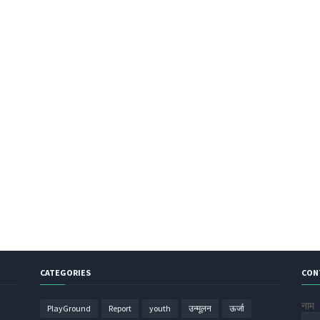
CATEGORIES
CON
नाम
PlayGround
Report
youth
उन्मूलन
ऊर्जा