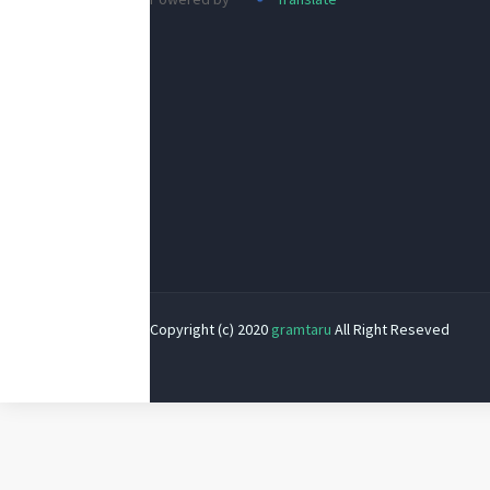
Copyright (c) 2020
gramtaru
All Right Reseved