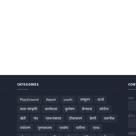
CATEGORIES
CON
नाम
PlayGround
Report
youth
उन्मूलन
ऊर्जा
कला-संस्कृति
कार्यशाला
कुपोषण
कैनवास
कोरोना
ईमे
खेती
गांव
ग्राम पंचायत
टीकाकरण
डेयरी
तकनीक
पर्यावरण
पुस्तकालय
प्रकोप
प्रतिभा
प्रथा
संदे