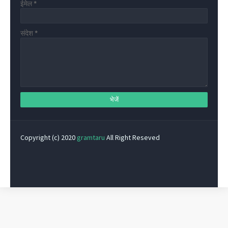
ईमेल
*
संदेश
*
Copyright (c) 2020
gramtaru
All Right Reseved
Privacy Policy
Home
Contact Us
About