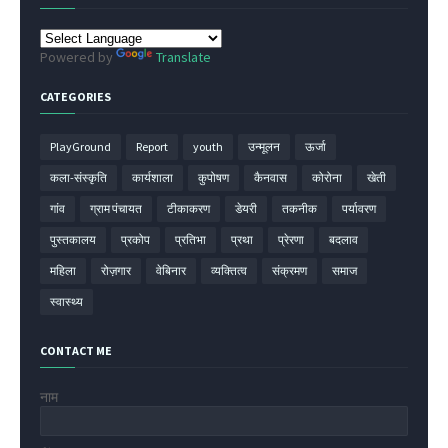
Powered by
Translate
CATEGORIES
PlayGround
Report
youth
उन्मूलन
ऊर्जा
कला-संस्कृति
कार्यशाला
कुपोषण
कैनवास
कोरोना
खेती
गांव
ग्राम पंचायत
टीकाकरण
डेयरी
तकनीक
पर्यावरण
पुस्तकालय
प्रकोप
प्रतिभा
प्रथा
प्रेरणा
बदलाव
महिला
रोज़गार
वेबिनार
व्यक्तित्व
संक्रमण
समाज
स्वास्थ्य
CONTACT ME
नाम