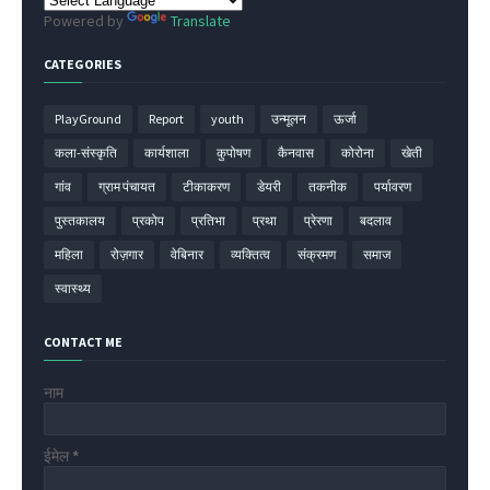
Powered by
Translate
CATEGORIES
PlayGround
Report
youth
उन्मूलन
ऊर्जा
कला-संस्कृति
कार्यशाला
कुपोषण
कैनवास
कोरोना
खेती
गांव
ग्राम पंचायत
टीकाकरण
डेयरी
तकनीक
पर्यावरण
पुस्तकालय
प्रकोप
प्रतिभा
प्रथा
प्रेरणा
बदलाव
महिला
रोज़गार
वेबिनार
व्यक्तित्व
संक्रमण
समाज
स्वास्थ्य
CONTACT ME
नाम
ईमेल
*