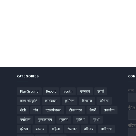
CATEGORIES
CON
नाम
PlayGround
Report
youth
उन्मूलन
ऊर्जा
कला-संस्कृति
कार्यशाला
कुपोषण
कैनवास
कोरोना
ईमे
खेती
गांव
ग्राम पंचायत
टीकाकरण
डेयरी
तकनीक
पर्यावरण
पुस्तकालय
प्रकोप
प्रतिभा
प्रथा
संदे
प्रेरणा
बदलाव
महिला
रोज़गार
वेबिनार
व्यक्तित्व