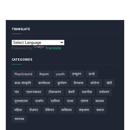
TRANSLATE
Powered by
Translate
CATEGORIES
PlayGround
Report
youth
उन्मूलन
ऊर्जा
कला-संस्कृति
कार्यशाला
कुपोषण
कैनवास
कोरोना
खेती
गांव
ग्राम पंचायत
टीकाकरण
डेयरी
तकनीक
पर्यावरण
पुस्तकालय
प्रकोप
प्रतिभा
प्रथा
प्रेरणा
बदलाव
महिला
रोज़गार
वेबिनार
व्यक्तित्व
संक्रमण
समाज
स्वास्थ्य