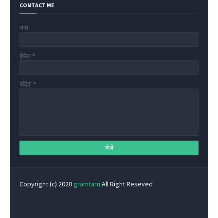
CONTACT ME
नाम
ईमेल
*
संदेश
*
Copyright (c) 2020
gramtaru
All Right Reseved
Privacy Policy
Home
Contact Us
About