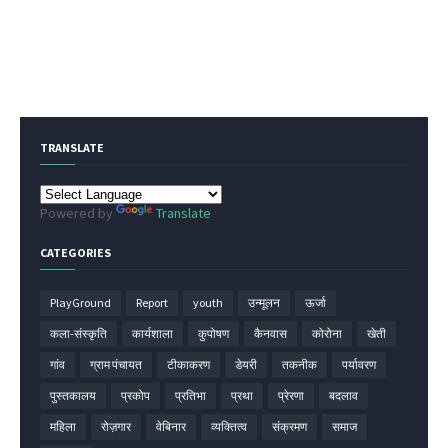
TRANSLATE
Powered by
Translate
CATEGORIES
PlayGround
Report
youth
उन्मूलन
ऊर्जा
कला-संस्कृति
कार्यशाला
कुपोषण
कैनवास
कोरोना
खेती
गांव
ग्राम पंचायत
टीकाकरण
डेयरी
तकनीक
पर्यावरण
पुस्तकालय
प्रकोप
प्रतिभा
प्रथा
प्रेरणा
बदलाव
महिला
रोज़गार
वेबिनार
व्यक्तित्व
संक्रमण
समाज