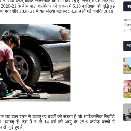
चे न सिर्फ घरेलू बल्कि खतरनाक काम भी कर रहे हैं. संसद में पेश राष्ट्रीय
नए 
2020-21
के बीच बाल श्रमिकों की संख्या में
6.18
प्रतिशत
की वृद्धि हुई
राया गया और
2020-21
में यह संख्या बढ़कर
58,289
हो गई जबकि
2018-
आप भी
योजना
gra
P
सार
यह बाल श्रम से बचाए गए बच्चों की संख्या है जो आधिकारिक रिकॉर्ड
यावह हैं. देश में
5
से
14
वर्ष की आयु के
25.6
करोड़ बच्चों में
 जुड़े हुए हैं.