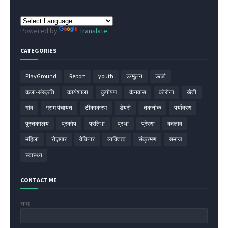
Powered by
Translate
CATEGORIES
PlayGround
Report
youth
उन्मूलन
ऊर्जा
कला-संस्कृति
कार्यशाला
कुपोषण
कैनवास
कोरोना
खेती
गांव
ग्राम पंचायत
टीकाकरण
डेयरी
तकनीक
पर्यावरण
पुस्तकालय
प्रकोप
प्रतिभा
प्रथा
प्रेरणा
बदलाव
महिला
रोज़गार
वेबिनार
व्यक्तित्व
संक्रमण
समाज
स्वास्थ्य
CONTACT ME
नाम