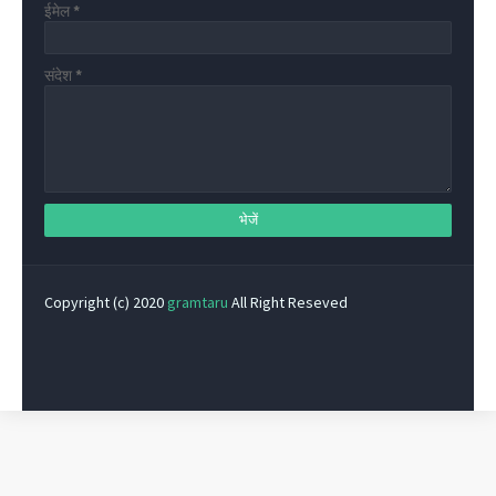
ईमेल
*
संदेश
*
Copyright (c) 2020
gramtaru
All Right Reseved
Privacy Policy
Home
Contact Us
About