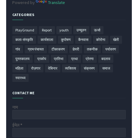
Powered by
Translate
CATEGORIES
PlayGround
Report
youth
उन्मूलन
ऊर्जा
कला-संस्कृति
कार्यशाला
कुपोषण
कैनवास
कोरोना
खेती
गांव
ग्राम पंचायत
टीकाकरण
डेयरी
तकनीक
पर्यावरण
पुस्तकालय
प्रकोप
प्रतिभा
प्रथा
प्रेरणा
बदलाव
महिला
रोज़गार
वेबिनार
व्यक्तित्व
संक्रमण
समाज
स्वास्थ्य
CONTACT ME
नाम
ईमेल
*