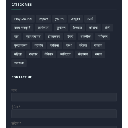
CATEGORIES
PlayGround
Report
youth
उन्मूलन
ऊर्जा
कला-संस्कृति
कार्यशाला
कुपोषण
कैनवास
कोरोना
खेती
गांव
ग्राम पंचायत
टीकाकरण
डेयरी
तकनीक
पर्यावरण
पुस्तकालय
प्रकोप
प्रतिभा
प्रथा
प्रेरणा
बदलाव
महिला
रोज़गार
वेबिनार
व्यक्तित्व
संक्रमण
समाज
स्वास्थ्य
CONTACT ME
नाम
ईमेल
*
संदेश
*