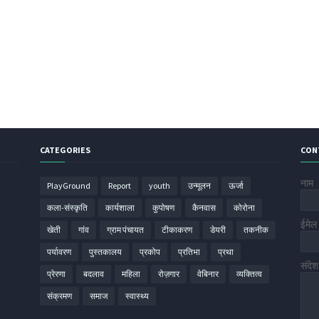
CATEGORIES
CON
नाम
PlayGround
Report
youth
उन्मूलन
ऊर्जा
कला-संस्कृति
कार्यशाला
कुपोषण
कैनवास
कोरोना
ईमे
खेती
गांव
ग्राम पंचायत
टीकाकरण
डेयरी
तकनीक
पर्यावरण
पुस्तकालय
प्रकोप
प्रतिभा
प्रथा
संदे
प्रेरणा
बदलाव
महिला
रोज़गार
वेबिनार
व्यक्तित्व
संक्रमण
समाज
स्वास्थ्य