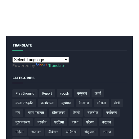
TRANSLATE
Powered by
Translate
CATEGORIES
PlayGround
Report
youth
उन्मूलन
ऊर्जा
कला-संस्कृति
कार्यशाला
कुपोषण
कैनवास
कोरोना
खेती
गांव
ग्राम पंचायत
टीकाकरण
डेयरी
तकनीक
पर्यावरण
पुस्तकालय
प्रकोप
प्रतिभा
प्रथा
प्रेरणा
बदलाव
महिला
रोज़गार
वेबिनार
व्यक्तित्व
संक्रमण
समाज